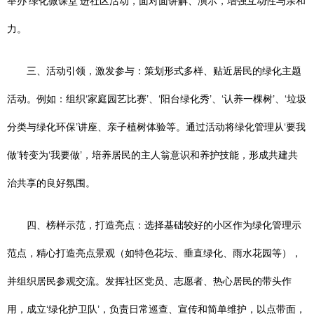
举办‘绿化微课堂’进社区活动，面对面讲解、演示，增强互动性与亲和
力。
三、活动引领，激发参与：策划形式多样、贴近居民的绿化主题
活动。例如：组织‘家庭园艺比赛’、‘阳台绿化秀’、‘认养一棵树’、‘垃圾
分类与绿化环保’讲座、亲子植树体验等。通过活动将绿化管理从‘要我
做’转变为‘我要做’，培养居民的主人翁意识和养护技能，形成共建共
治共享的良好氛围。
四、榜样示范，打造亮点：选择基础较好的小区作为绿化管理示
范点，精心打造亮点景观（如特色花坛、垂直绿化、雨水花园等），
并组织居民参观交流。发挥社区党员、志愿者、热心居民的带头作
用，成立‘绿化护卫队’，负责日常巡查、宣传和简单维护，以点带面，