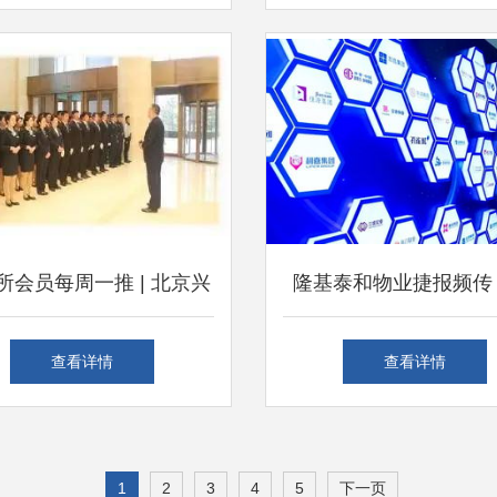
绿化管理的融合
所会员每周一推 | 北京兴
隆基泰和物业捷报频传
物业管理中心 构筑绿色
三年荣膺中国房地产开
查看详情
查看详情
障，赋能城市生态之美
品牌价值50强
1
2
3
4
5
下一页