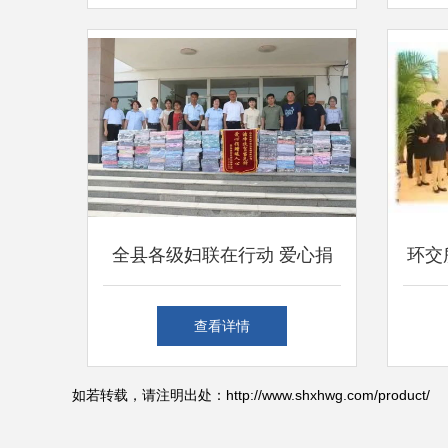
深情厚谊
全县各级妇联在行动 爱心捐
环交
赠汇聚脱贫力量，各界共筑绿
银龙
查看详情
色城市
屏
如若转载，请注明出处：http://www.shxhwg.com/product/