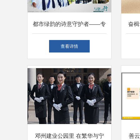
都市绿韵的诗意守护者——专
奋楫
业城市绿化管理服务
荣，
查看详情
业
邓州建业公园里 在繁华与宁
善云