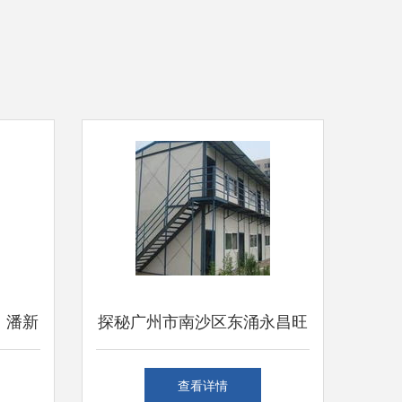
】潘新
探秘广州市南沙区东涌永昌旺
企业的
金属制品厂 工作环境与城市
查看详情