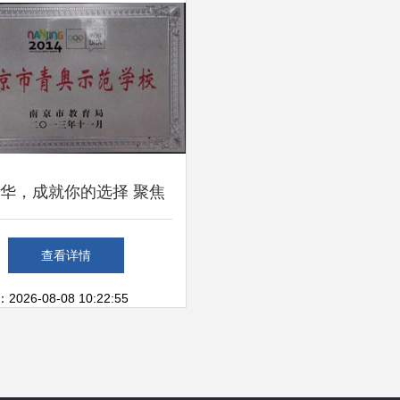
华，成就你的选择 聚焦
中华中等专业学校物业管
查看详情
理专业
26-08-08 10:22:55