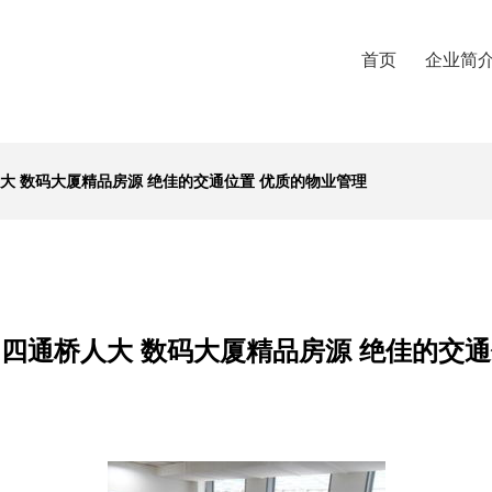
首页
企业简
大 数码大厦精品房源 绝佳的交通位置 优质的物业管理
,四通桥人大 数码大厦精品房源 绝佳的交通