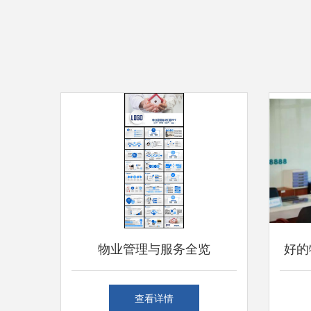
物业管理与服务全览
好的
查看详情