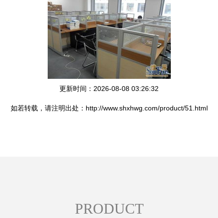
更新时间：2026-08-08 03:26:32
如若转载，请注明出处：http://www.shxhwg.com/product/51.html
PRODUCT